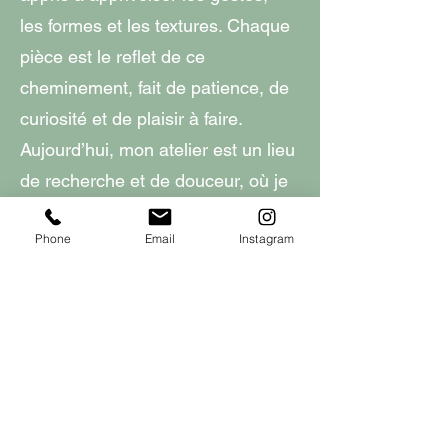
les formes et les textures. Chaque
pièce est le reflet de ce
cheminement, fait de patience, de
curiosité et de plaisir à faire.
Aujourd’hui, mon atelier est un lieu
de recherche et de douceur, où je
façonne des objets du quotidien
Phone
Email
Instagram
pensés pour durer, être utilisés et
aimés. Ma poterie raconte cette
aventure simple et sincère : celle
d’un travail fait à la main, en
petites séries, guidé par l’envie de
créer des pièces sensibles, utiles
et poétiques